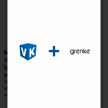
Meiltä saat laadukkaat
varastokalusteet,
tarvikkeet ja laitteet toimivaan
sisälogistiikkaan
Tuotevalikoimastamme löytyy Saksassa
valmistetut Bito -tuotteet ja muut
sisälogistiikkaa parantavat erikoistuotteet.