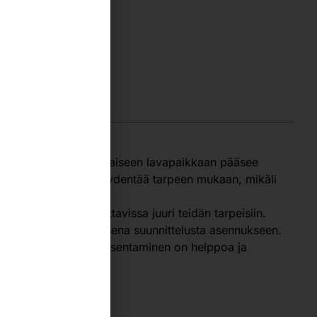
tointiratkaisuna. Jokaiseen lavapaikkaan pääsee
n helppo muokata tai täydentää tarpeen mukaan, mikäli
aisuus on varustettavissa juuri teidän tarpeisiin.
teen kokonaistoimituksena suunnittelusta asennukseen.
ttuna, jolloin hyllyn asentaminen on helppoa ja