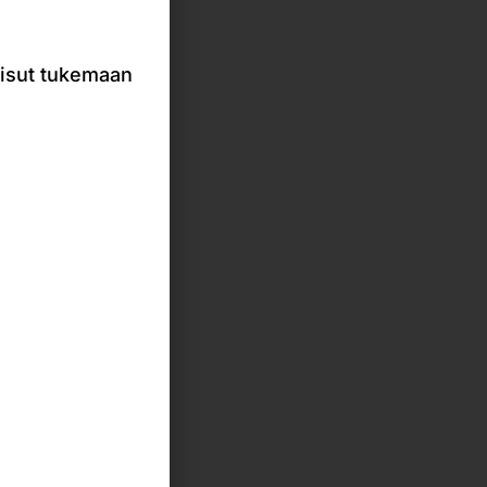
 erikoistuotteet.
aisut tukemaan
Tarvikkeet