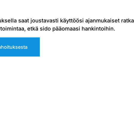
t Bito -tuotteet ja muut sisälogistiikkaa parantavat
ksella saat joustavasti käyttöösi ajanmukaiset ratk
ketoimintaa, etkä sido pääomaasi hankintoihin.
malavahyllyt
rahoituksesta
Kuormalavahyllyt