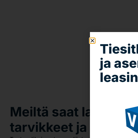
Tiesit
ja as
leasin
Meiltä saat laadukka
tarvikkeet ja laittee