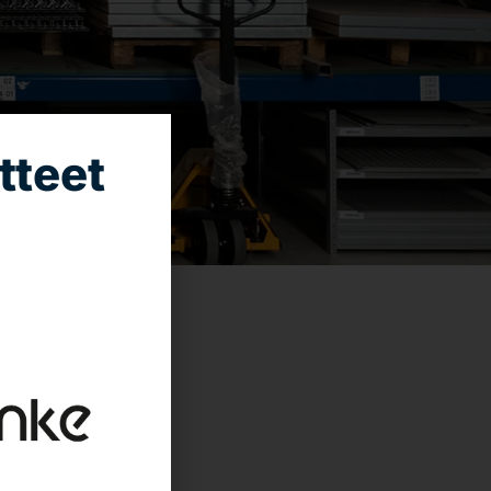
tteet
ikkaan