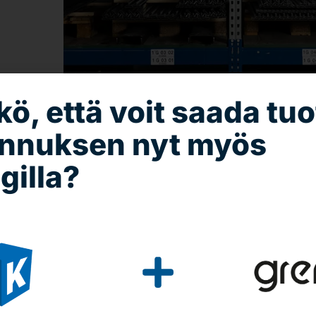
kö, että voit saada tuo
ennuksen nyt myös
gilla?
at varastokalusteet,
t toimivaan sisälogisti