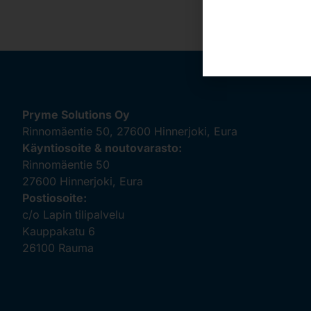
Pryme Solutions Oy
Rinnomäentie 50, 27600 Hinnerjoki, Eura
Käyntiosoite & noutovarasto:
Rinnomäentie 50
27600 Hinnerjoki, Eura
Postiosoite:
c/o Lapin tilipalvelu
Kauppakatu 6
26100 Rauma