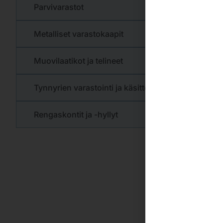
Parvivarastot
Metalliset varastokaapit
Muovilaatikot ja telineet
Tynnyrien varastointi ja käsittely
Kateg
Perinteine
Rengaskontit ja -hyllyt
käsiksi ja
varasto, va
Käytämme S
Toimitamme
Jos haluat
nopeaa.
Ota yhteyt