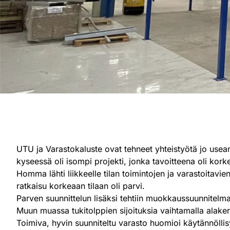
UTU ja Varastokaluste ovat tehneet yhteistyötä jo use
kyseessä oli isompi projekti, jonka tavoitteena oli kor
Homma lähti liikkeelle tilan toimintojen ja varastoitavie
ratkaisu korkeaan tilaan oli parvi.
Parven suunnittelun lisäksi tehtiin muokkaussuunnitel
Muun muassa tukitolppien sijoituksia vaihtamalla alakert
Toimiva, hyvin suunniteltu varasto huomioi käytännölli