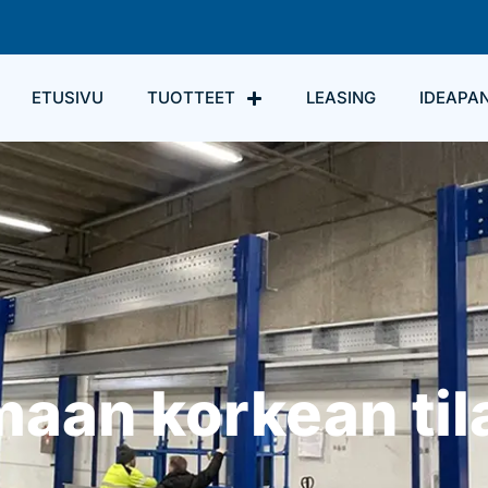
ETUSIVU
TUOTTEET
LEASING
IDEAPAN
aan korkean til