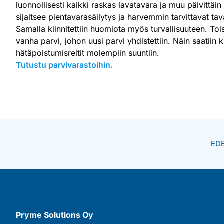
luonnollisesti kaikki raskas lavatavara ja muu päivittäin
sijaitsee pientavarasäilytys ja harvemmin tarvittavat tav
Samalla kiinnitettiin huomiota myös turvallisuuteen. Toi
vanha parvi, johon uusi parvi yhdistettiin. Näin saatiin k
hätäpoistumisreitit molempiin suuntiin.
Tutustu parvivarastoihin.
ED
Pryme Solutions Oy