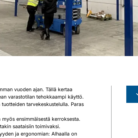
amman vuoden ajan. Tällä kertaa
kean varastotilan tehokkaampi käyttö.
n tuotteiden tarvekeskustelulla. Paras
ma myös ensimmäisestä kerroksesta.
akin saataisiin toimivaksi.
syyden ja ergonomian: Alhaalla on