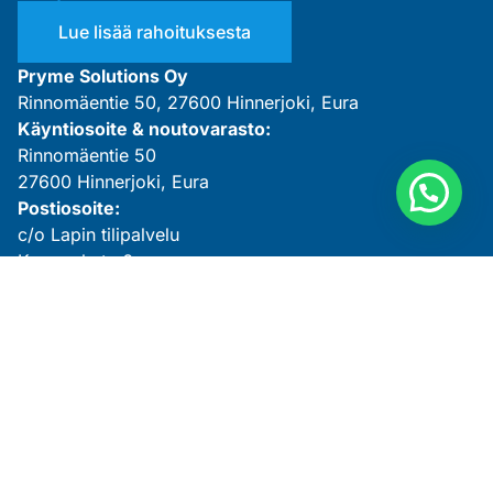
Lue lisää rahoituksesta
Pryme Solutions Oy
Rinnomäentie 50, 27600 Hinnerjoki, Eura
Käyntiosoite & noutovarasto:
Rinnomäentie 50
27600 Hinnerjoki, Eura
Postiosoite:
c/o Lapin tilipalvelu
Kauppakatu 6
26100 Rauma
ETUSIVU
TUOTTEET
LEASING
PALVELUT
IDEAPANKKI
MEISTÄ
OTA YHTEYTTÄ