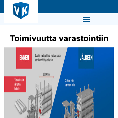
Toimivuutta varastointiin
Tiesitkö, että voit saada
tuotteet ja asennuksen
nyt myös leasingilla?