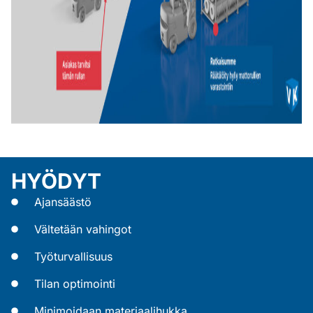
Leasingrahoituksella saat joustavasti
käyttöösi ajanmukaiset ratkaisut
tukemaan yrityksesi liiketoimintaa,
HYÖDYT
etkä sido pääomaasi hankintoihin.
Ajansäästö
Lue lisää rahoituksesta
Vältetään vahingot
Työturvallisuus
Tilan optimointi
Minimoidaan materiaalihukka